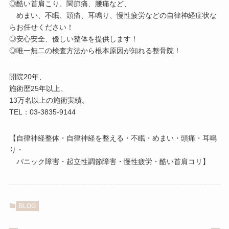
◎酷い首肩こり、関節痛、腰痛など、
めまい、不眠、頭痛、耳鳴り、慢性疲労などの自律神経症状な
らお任せください！
◎安心安全、優しい整体を提供します！
◎唯一無二の検査方法から根本原因が知れる整骨院！
開院20年、
施術歴25年以上、
13万名以上の施術実績。
TEL：03-3835-9144
【自律神経整体・自律神経を整える・不眠・めまい・頭痛・耳鳴
り・
パニック障害・起立性調節障害・慢性疲労・酷い首肩コリ】
BLOG