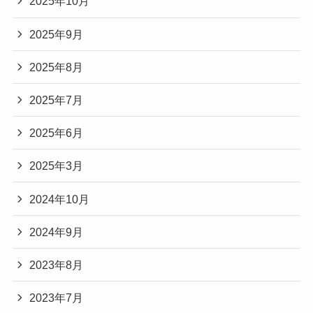
2025年10月
2025年9月
2025年8月
2025年7月
2025年6月
2025年3月
2024年10月
2024年9月
2023年8月
2023年7月