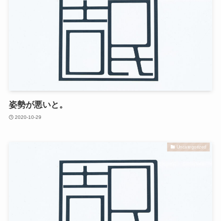
姿勢が悪いと。
2020-10-29
Uncategorized