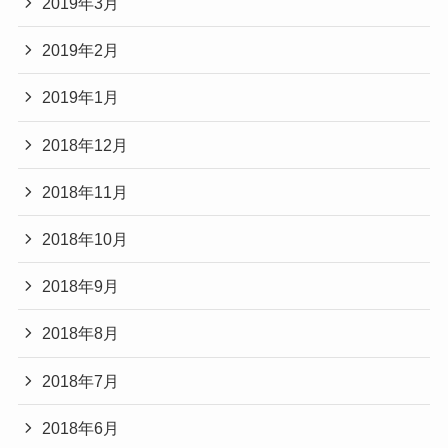
2019年3月
2019年2月
2019年1月
2018年12月
2018年11月
2018年10月
2018年9月
2018年8月
2018年7月
2018年6月