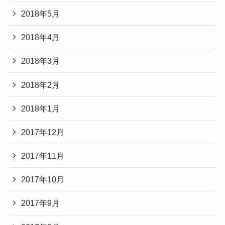
2018年5月
2018年4月
2018年3月
2018年2月
2018年1月
2017年12月
2017年11月
2017年10月
2017年9月