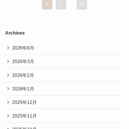
1
2
...
4
Archives
2026年8月
2026年3月
2026年2月
2026年1月
2025年12月
2025年11月